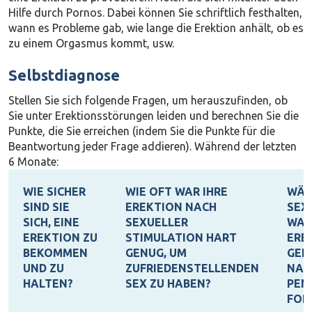
Hilfe durch Pornos. Dabei können Sie schriftlich festhalten,
wann es Probleme gab, wie lange die Erektion anhält, ob es
zu einem Orgasmus kommt, usw.
Selbstdiagnose
Stellen Sie sich folgende Fragen, um herauszufinden, ob
Sie unter Erektionsstörungen leiden und berechnen Sie die
Punkte, die Sie erreichen (indem Sie die Punkte für die
Beantwortung jeder Frage addieren). Während der letzten
6 Monate:
WIE SICHER
WIE OFT WAR IHRE
WÄH
SIND SIE
EREKTION NACH
SEX,
SICH, EINE
SEXUELLER
WAR
EREKTION ZU
STIMULATION HART
ERE
BEKOMMEN
GENUG, UM
GEN
UND ZU
ZUFRIEDENSTELLENDEN
NAC
HALTEN?
SEX ZU HABEN?
PEN
FOR