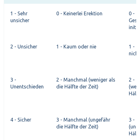
1 - Sehr
0 - Keinerlei Erektion
0 - K
unsicher
Gesc
initii
2 - Unsicher
1 - Kaum oder nie
1 - 
nicht
3 -
2 - Manchmal (weniger als
2 - 
Unentschieden
die Hälfte der Zeit)
(weni
Hälft
4 - Sicher
3 - Manchmal (ungefähr
3 - 
die Hälfte der Zeit)
(ung
Hälft